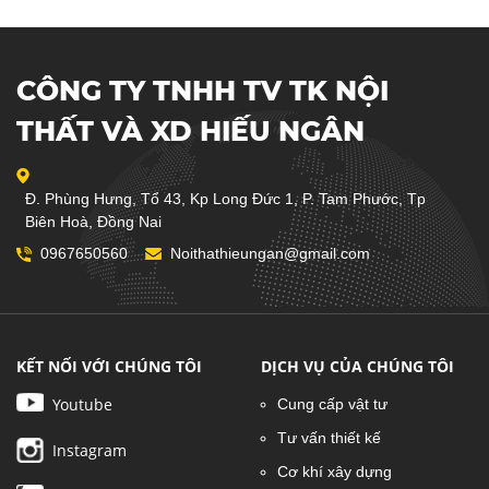
CÔNG TY TNHH TV TK NỘI
THẤT VÀ XD HIẾU NGÂN
Đ. Phùng Hưng, Tổ 43, Kp Long Đức 1, P. Tam Phước, Tp
Biên Hoà, Đồng Nai
0967650560
Noithathieungan@gmail.com
KẾT NỐI VỚI CHÚNG TÔI
DỊCH VỤ CỦA CHÚNG TÔI
Youtube
Cung cấp vật tư
Tư vấn thiết kế
Instagram
Cơ khí xây dựng