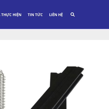
 THỰC HIỆN
TIN TỨC
LIÊN HỆ