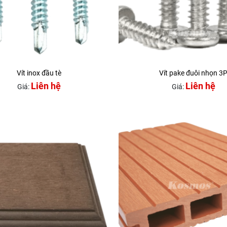
Vít inox đầu tè
Vít pake đuôi nhọn 3
Liên hệ
Liên hệ
Giá:
Giá: