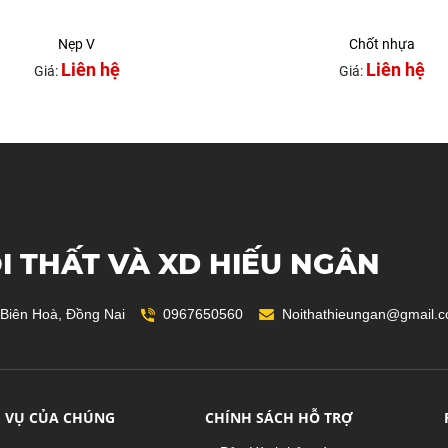
Nẹp V
Chốt nhựa
Liên hệ
Liên hệ
Giá:
Giá:
I THẤT VÀ XD HIẾU NGÂN
 Biên Hoà, Đồng Nai
0967650560
Noithathieungan@gmail.
H VỤ CỦA CHÚNG
CHÍNH SÁCH HỖ TRỢ