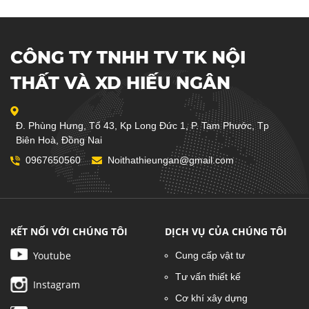
CÔNG TY TNHH TV TK NỘI
THẤT VÀ XD HIẾU NGÂN
Đ. Phùng Hưng, Tổ 43, Kp Long Đức 1, P. Tam Phước, Tp
Biên Hoà, Đồng Nai
0967650560
Noithathieungan@gmail.com
KẾT NỐI VỚI CHÚNG TÔI
DỊCH VỤ CỦA CHÚNG TÔI
Youtube
Cung cấp vật tư
Tư vấn thiết kế
Instagram
Cơ khí xây dựng