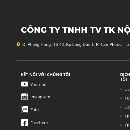
CÔNG TY TNHH TV TK NỘ
Đ. Phùng Hưng, Tổ 43, Kp Long Đức 1, P. Tam Phước, Tp
KẾT NỐI VỚI CHÚNG TÔI
DỊC
TÔI
Youtube
Cu
Instagram
Tư 
Cơ
Zalo
Thi
Facebook
Th