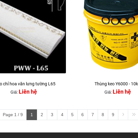
o chỉ hoa văn lưng tường L65
Thùng keo Y6000 - 10
Liên hệ
Liên hệ
Giá:
Giá:
Page 1 / 9
1
2
3
4
5
6
7
8
9